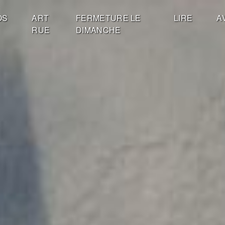
OS
ART
FERMETURE LE
LIRE
A
RUE
DIMANCHE