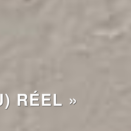
) RÉEL »