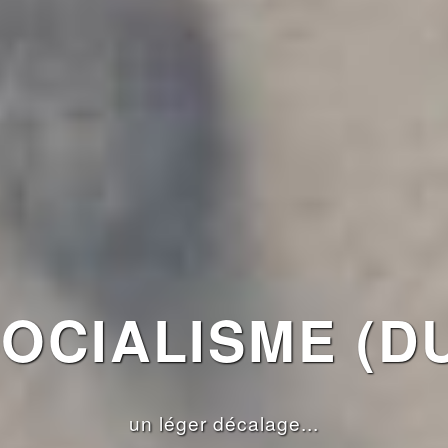
OCIALISME (DU
un léger décalage...