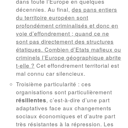
dans toute l’Europe en quelques
décennies. Au final,
des pans entiers
du territoire européen sont
profondément criminalisés et donc en
voie d’effondrement ; quand ce ne
sont pas directement des structures
étatiques. Combien d’Etats mafieux ou
criminels l’Europe géographique abrite
t-elle ?
Cet effondrement territorial est
mal connu car silencieux.
Troisième particularité : ces
organisations sont particulièrement
résilientes
, c’est-à-dire d’une part
adaptatives face aux changements
sociaux économiques et d’autre part
très résistantes à la répression. Les