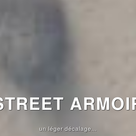
TREET ARMOI
un léger décalage...