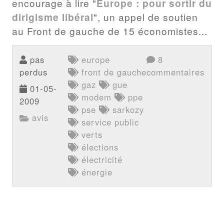
encourage à lire "
Europe : pour sortir du
dirigisme libéral
", un appel de soutien
au Front de gauche de 15 économistes...
pas
europe
8
perdus
front de gauche
commentaires
gaz
gue
01-05-
modem
ppe
2009
pse
sarkozy
avis
service public
verts
élections
électricité
énergie