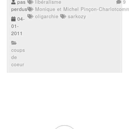
pas
libéralisme
9
perdus
Monique et Michel Pinçon-Charlot
comm
oligarchie
sarkozy
04-
01-
2011
coups
de
coeur