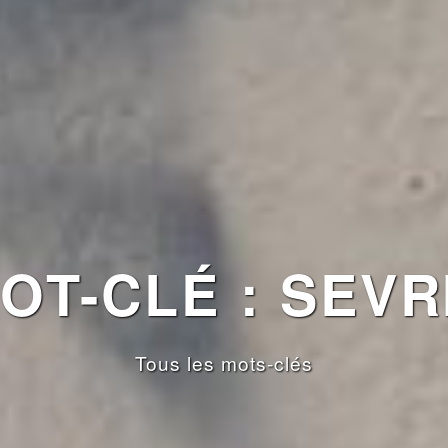
OT-CLÉ : SEVR
Tous les mots-clés