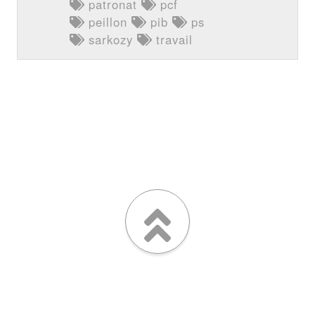
patronat
pcf
peillon
pib
ps
sarkozy
travail