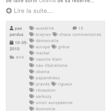
de faire sortir
Obama
de sa réserve...
Lire la suite
...
pas
austérité
15
perdus
brejnev
chaos
commentaires
démocratie
10-05-
europe
grèce
2010
merkel
avis
naomie klein
néo-libéralisme
obama
papandréou
pravda
rigueur
récession
sarkozy
union européenne
économie