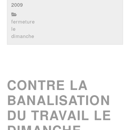
2009
fermeture
le
dimanche
CONTRE LA
BANALISATION
DU TRAVAIL LE
DIMANCHE