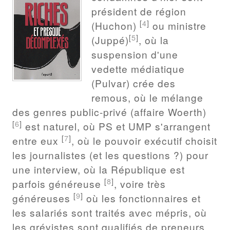
président de région
[
4
]
(Huchon)
ou ministre
[
5
]
(Juppé)
, où la
suspension d'une
vedette médiatique
(Pulvar) crée des
remous, où le mélange
des genres public-privé (affaire Woerth)
[
6
]
est naturel, où PS et UMP s'arrangent
[
7
]
entre eux
, où le pouvoir exécutif choisit
les journalistes (et les questions ?) pour
une interview, où la République est
[
8
]
parfois généreuse
, voire très
[
9
]
généreuses
où les fonctionnaires et
les salariés sont traités avec mépris, où
les grévistes sont qualifiés de preneurs