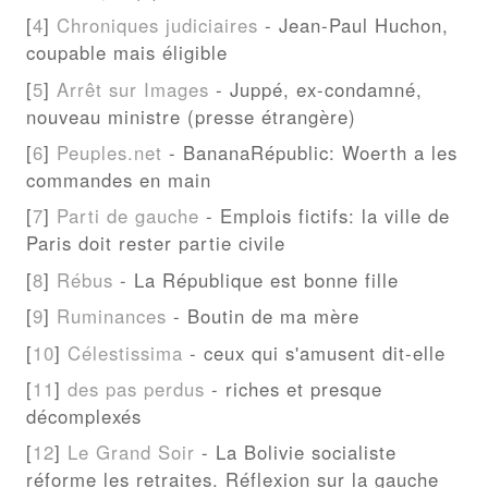
[
4
]
Chroniques judiciaires
- Jean-Paul Huchon,
coupable mais éligible
[
5
]
Arrêt sur Images
- Juppé, ex-condamné,
nouveau ministre (presse étrangère)
[
6
]
Peuples.net
- BananaRépublic: Woerth a les
commandes en main
[
7
]
Parti de gauche
- Emplois fictifs: la ville de
Paris doit rester partie civile
[
8
]
Rébus
- La République est bonne fille
[
9
]
Ruminances
- Boutin de ma mère
[
10
]
Célestissima
- ceux qui s'amusent dit-elle
[
11
]
des pas perdus
- riches et presque
décomplexés
[
12
]
Le Grand Soir
- La Bolivie socialiste
réforme les retraites. Réflexion sur la gauche