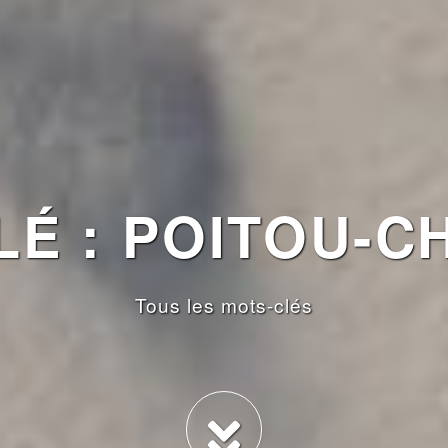
É : POITOU-C
Tous les mots-clés