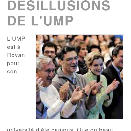
DÉSILLUSIONS
DE L'UMP
L'UMP
est à
Royan
pour
son
université d'été
campus. Que du beau