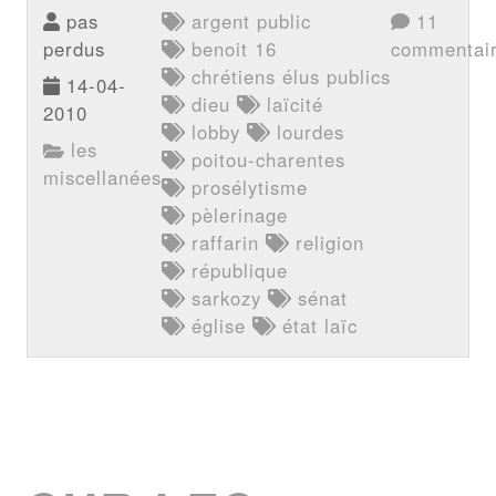
pas
argent public
11
perdus
benoit 16
commentai
chrétiens élus publics
14-04-
dieu
laïcité
2010
lobby
lourdes
les
poitou-charentes
miscellanées
prosélytisme
pèlerinage
raffarin
religion
république
sarkozy
sénat
église
état laïc