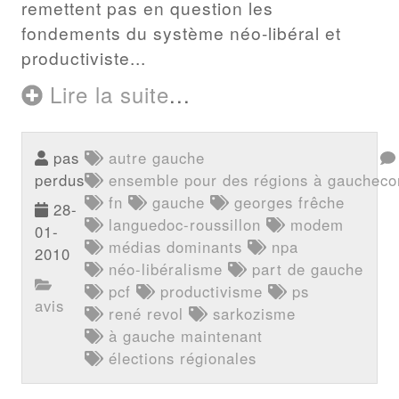
remettent pas en question les
fondements du système néo-libéral et
productiviste...
Lire la suite
...
pas
autre gauche
perdus
ensemble pour des régions à gauche
co
fn
gauche
georges frêche
28-
languedoc-roussillon
modem
01-
médias dominants
npa
2010
néo-libéralisme
part de gauche
pcf
productivisme
ps
avis
rené revol
sarkozisme
à gauche maintenant
élections régionales