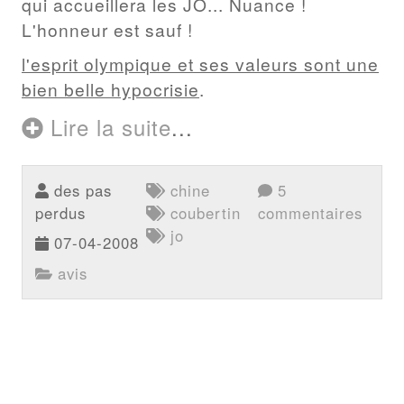
qui accueillera les JO... Nuance !
L'honneur est sauf !
l'esprit olympique et ses valeurs sont une
bien belle hypocrisie
.
Lire la suite
...
des pas
chine
5
perdus
coubertin
commentaires
jo
07-04-2008
avis