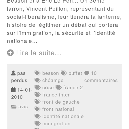
Besson et à Eric Le Pen... Un 3ème
larron, Vincent Peillon, représentant du
social-libéralisme, leur tiendra la lanterne,
histoire de légitimer un débat qui portera
sur l'immigration, la sécurité et l'identité
nationale...
Lire la suite
...
pas
besson
buffet
10
perdus
chôamge
commentaires
crise
france 2
14-01-
france inter
2010
front de gauche
avis
front national
identité nationale
immigration