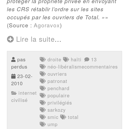
protéger la propriété privée en envoyant
les CRS rétablir l’ordre sur les sites
occupés par les ouvriers de Total. »
(Source :
Agoravox
)
Lire la suite
...
pas
droite
haïti
13
perdus
néo-libéralisme
commentaires
ouvriers
23-02-
patronat
2010
penchard
internet
populaire
civilisé
privilégiés
sarkozy
smic
total
ump