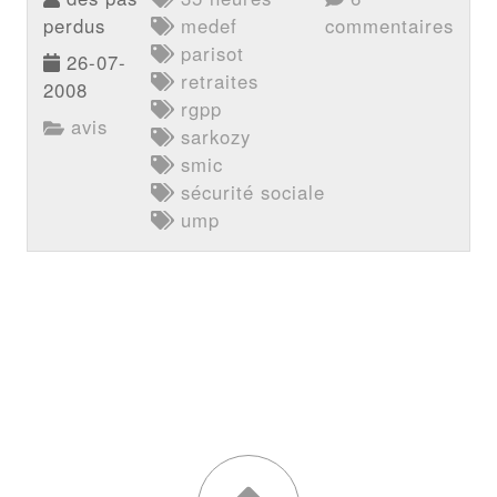
perdus
medef
commentaires
parisot
26-07-
retraites
2008
rgpp
avis
sarkozy
smic
sécurité sociale
ump