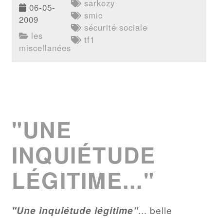
sarkozy
06-05-
smic
2009
sécurité sociale
les
tf1
miscellanées
"UNE
INQUIÉTUDE
LÉGITIME..."
"Une inquiétude légitime"
... belle