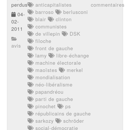
perdus
anticapitalistes
commentaires
barroso
berlusconi
04-
blair
clinton
02-
communistes
2011
de villepin
DSK
filoche
avis
front de gauche
lamy
libre-échange
machine électorale
maoïstes
merkel
mondialisation
néo-libéralisme
papandréou
parti de gauche
pinochet
ps
républicains de gauche
sarkozy
schröder
social-démocratie