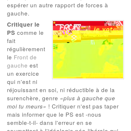
espérer un autre rapport de forces à
gauche.
Critiquer le
PS
comme le
fait
régulièrement
le
Front
de
gauche
est
un exercice
qui n'est ni
réjouissant en soi, ni réductible à de la
surenchère, genre
«plus à gauche que
moi tu meurs»
! Critiquer n'est pas taper
mais informer que le PS est -nous
semble-t-il- dans l'erreur en se
soumettant à l'idéologie néo-libérale qui