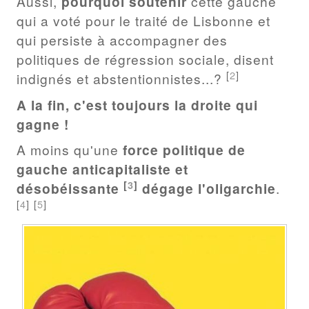
Aussi,
pourquoi soutenir
cette gauche
qui a voté pour le traité de Lisbonne et
qui persiste à accompagner des
politiques de régression sociale, disent
[
2
]
indignés et abstentionnistes...?
A la fin, c'est toujours la droite qui
gagne !
A moins qu'une
force politique de
gauche anticapitaliste et
[
3
]
désobéissante
dégage l'oligarchie
.
[
4
]
[
5
]