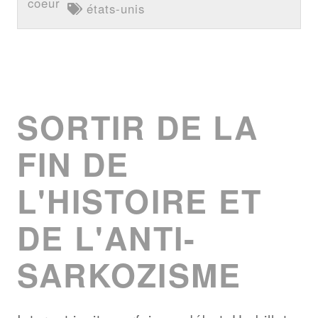
coeur
états-unis
SORTIR DE LA
FIN DE
L'HISTOIRE ET
DE L'ANTI-
SARKOZISME