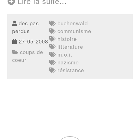
Lire la suite
...
des pas
buchenwald
perdus
communisme
histoire
27-05-2008
littérature
coups de
m.o.i.
coeur
nazisme
résistance