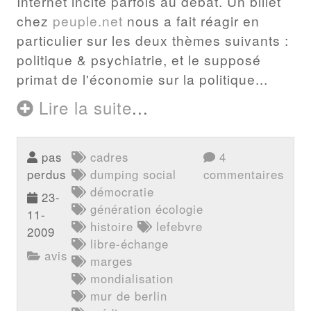
Internet incite parfois au débat. Un billet
chez
peuple.net
nous a fait réagir en
particulier sur les deux thèmes suivants :
politique & psychiatrie, et le supposé
primat de l'économie sur la politique...
Lire la suite
...
pas
cadres
4
perdus
dumping social
commentaires
démocratie
23-
génération écologie
11-
histoire
lefebvre
2009
libre-échange
avis
marges
mondialisation
mur de berlin