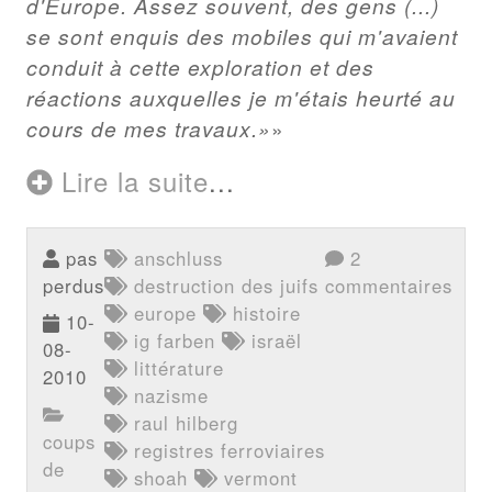
d'Europe. Assez souvent, des gens (...)
se sont enquis des mobiles qui m'avaient
conduit à cette exploration et des
réactions auxquelles je m'étais heurté au
cours de mes travaux.»
Lire la suite
...
pas
anschluss
2
perdus
destruction des juifs
commentaires
europe
histoire
10-
ig farben
israël
08-
littérature
2010
nazisme
raul hilberg
coups
registres ferroviaires
de
shoah
vermont