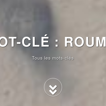
T-CLÉ : ROUM
Tous les mots-clés