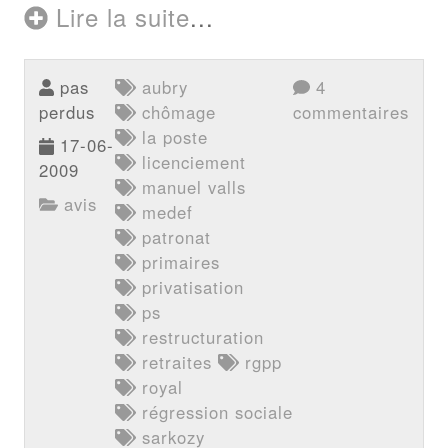
Lire la suite
...
pas
aubry
4
perdus
chômage
commentaires
la poste
17-06-
licenciement
2009
manuel valls
avis
medef
patronat
primaires
privatisation
ps
restructuration
retraites
rgpp
royal
régression sociale
sarkozy