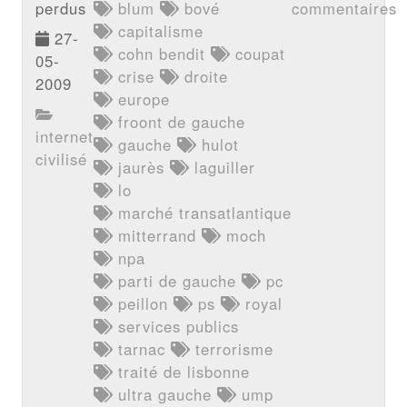
perdus
blum
bové
commentaires
capitalisme
27-
cohn bendit
coupat
05-
crise
droite
2009
europe
froont de gauche
internet
gauche
hulot
civilisé
jaurès
laguiller
lo
marché transatlantique
mitterrand
moch
npa
parti de gauche
pc
peillon
ps
royal
services publics
tarnac
terrorisme
traité de lisbonne
ultra gauche
ump