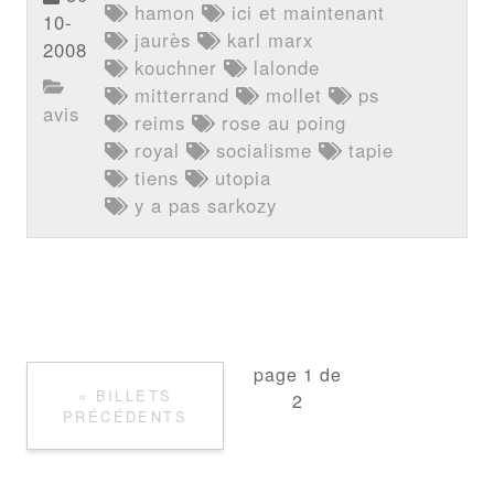
hamon
ici et maintenant
10-
jaurès
karl marx
2008
kouchner
lalonde
mitterrand
mollet
ps
avis
reims
rose au poing
royal
socialisme
tapie
tiens
utopia
y a pas sarkozy
page 1 de
« BILLETS
2
PRÉCÉDENTS