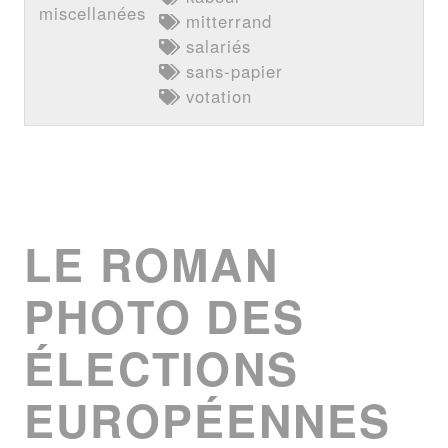
miscellanées
mitterrand
salariés
sans-papier
votation
LE ROMAN
PHOTO DES
ÉLECTIONS
EUROPÉENNES