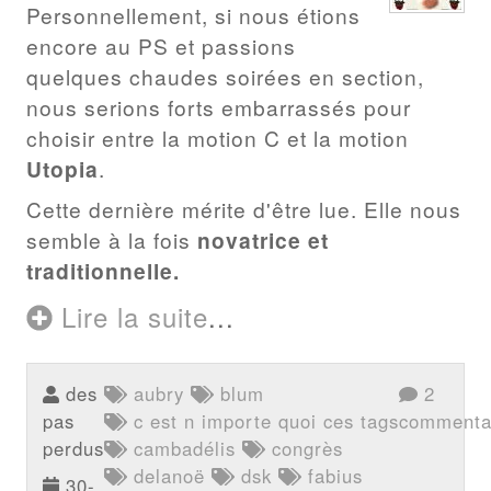
Personnellement, si nous étions
encore au PS et passions
quelques chaudes soirées en section,
nous serions forts embarrassés pour
choisir entre la motion C et la motion
Utopia
.
Cette dernière mérite d'être lue. Elle nous
semble à la fois
novatrice et
traditionnelle.
Lire la suite
...
des
aubry
blum
2
pas
c est n importe quoi ces tags
commenta
perdus
cambadélis
congrès
delanoë
dsk
fabius
30-