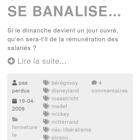
SE BANALISE...
Si le dimanche devient un jour ouvré,
qu'en sera-t'il de la rémunération des
salariés ?
Lire la suite
...
pas
bérégovoy
4
perdus
disneyland
commentaires
maastricht
19-04-
medef
2009
mickey
mitterrand
fermeture
néo-libéralisme
le
picsou