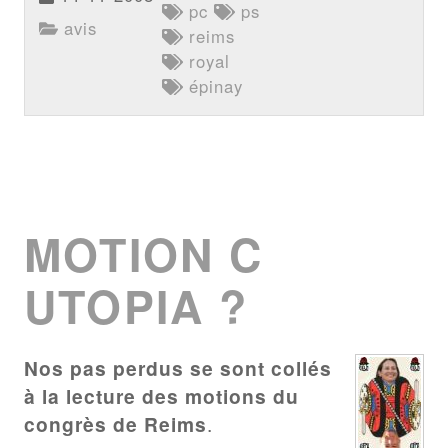
pc
ps
avis
reims
royal
épinay
MOTION C
UTOPIA ?
Nos pas perdus se sont collés
à la lecture des motions du
congrès de Reims
.