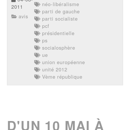
néo-libéralisme
2011
parti de gauche
avis
parti socialiste
pcf
présidentielle
ps
socialosphère
ue
union européenne
unité 2012
Vème république
D'UN 10 MAI À