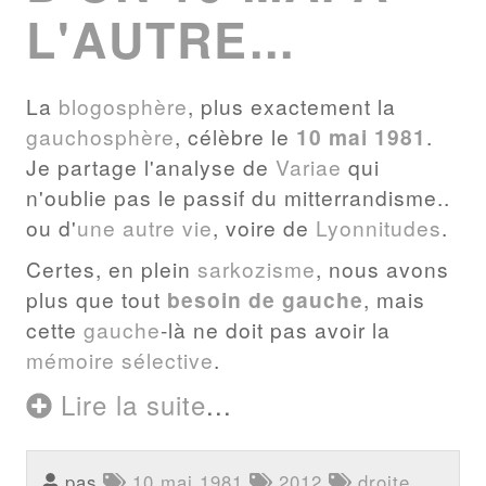
L'AUTRE...
La
blogosphère
, plus exactement la
gauchosphère
, célèbre le
10 mai 1981
.
Je partage l'analyse de
Variae
qui
n'oublie pas le passif du mitterrandisme..
ou d'
une autre vie
, voire de
Lyonnitudes
.
Certes, en plein
sarkozisme
, nous avons
plus que tout
besoin de gauche
, mais
cette
gauche
-là ne doit pas avoir la
mémoire sélective
.
Lire la suite
...
pas
10 mai 1981
2012
droite