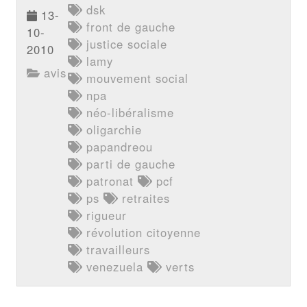
dsk
13-
front de gauche
10-
justice sociale
2010
lamy
avis
mouvement social
npa
néo-libéralisme
oligarchie
papandreou
parti de gauche
patronat
pcf
ps
retraites
rigueur
révolution citoyenne
travailleurs
venezuela
verts