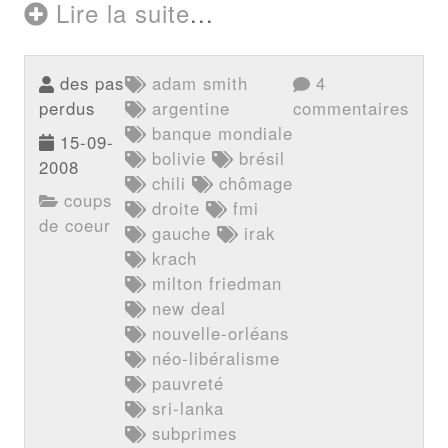
Lire la suite
...
des pas
adam smith
4
perdus
argentine
commentaires
banque mondiale
15-09-
bolivie
brésil
2008
chili
chômage
coups
droite
fmi
de coeur
gauche
irak
krach
milton friedman
new deal
nouvelle-orléans
néo-libéralisme
pauvreté
sri-lanka
subprimes